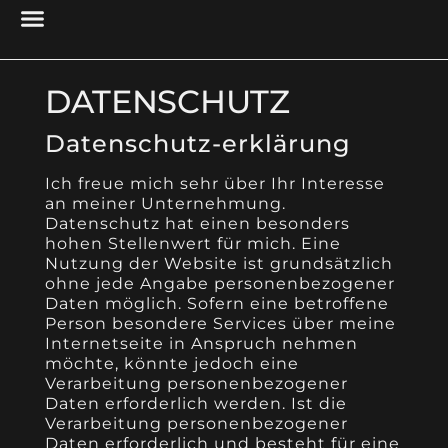
PROJECT MANAGEMENT
UX DESIGN & RESEARCH
CYBER SECURITY
RESEARCH & ANALYSIS
ACCESSIBILITY & USABILITY
DIGITAL PRESENCE
DATENSCHUTZ
Datenschutz-erklärung
Ich freue mich sehr über Ihr Interesse
an meiner Unternehmung.
Datenschutz hat einen besonders
hohen Stellenwert für mich. Eine
Nutzung der Website ist grundsätzlich
ohne jede Angabe personenbezogener
Daten möglich. Sofern eine betroffene
Person besondere Services über meine
Internetseite in Anspruch nehmen
möchte, könnte jedoch eine
Verarbeitung personenbezogener
Daten erforderlich werden. Ist die
Verarbeitung personenbezogener
Daten erforderlich und besteht für eine